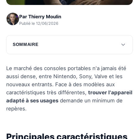
Par
Thierry Moulin
Publié le 12/06/2026
SOMMAIRE
Principales caractéristiques à considérer
Comparaison des modèles populaires
Le marché des consoles portables n'a jamais été
aussi dense, entre Nintendo, Sony, Valve et les
Accessoires indispensables
nouveaux entrants. Face à des modèles aux
Jeux incontournables
caractéristiques très différentes,
trouver l'appareil
adapté à ses usages
demande un minimum de
Conseils d'achat
repères.
Questions fréquentes
Principales caractéristiques