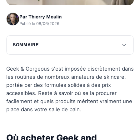
Par
Thierry Moulin
Publié le 08/06/2026
SOMMAIRE
Où acheter Geek and Gorgeous
Produits phares de Geek and Gorgeous
Geek & Gorgeous s'est imposée discrètement dans
les routines de nombreux amateurs de skincare,
Critères de sélection des produits
portée par des formules solides à des prix
Avis des utilisateurs
accessibles. Reste à savoir où se la procurer
facilement et quels produits méritent vraiment une
Conseils d'utilisation
place dans votre salle de bain.
Questions fréquentes
Où acheter Geek and