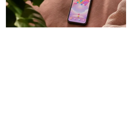
Panda pop jeu de tir à bulles : astuces
pour 3 000 niveaux
Sauvez tous les bébés pandas grâce à nos techniques
de rebond et l'usage optimal des boosters. Progressez
rapidement dans ce puzzle addictif de Jam City.
L'Annuaire PHP